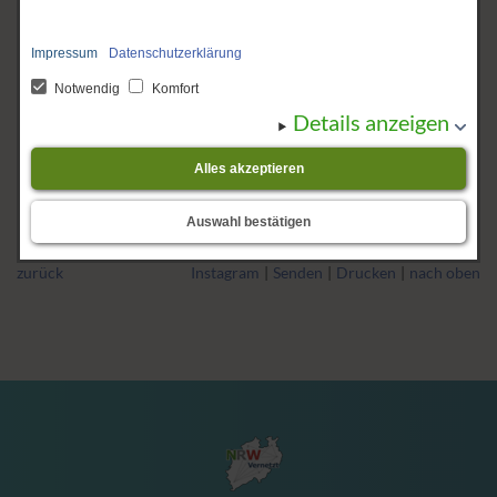
Impressum
Datenschutzerklärung
<<
>>
Zeitraum von :
Notwendig
Komfort
Details anzeigen
bis :
Alles akzeptieren
Auswahl bestätigen
Es wurden keine Meldungen gefunden.
zurück
Instagram
Senden
Drucken
nach oben